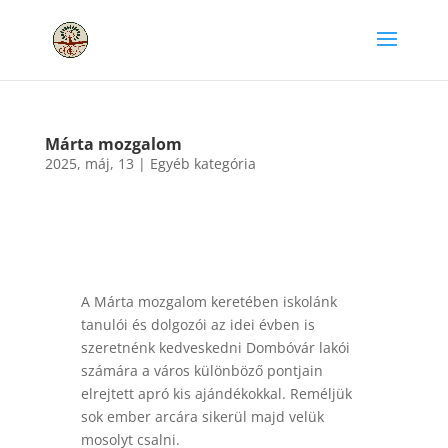
Márta mozgalom
2025, máj, 13
|
Egyéb kategória
A Márta mozgalom keretében iskolánk
tanulói és dolgozói az idei évben is
szeretnénk kedveskedni Dombóvár lakói
számára a város különböző pontjain
elrejtett apró kis ajándékokkal. Reméljük
sok ember arcára sikerül majd velük
mosolyt csalni.