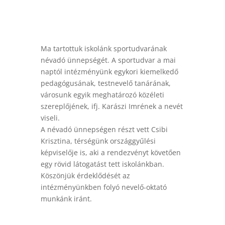
Ma tartottuk iskolánk sportudvarának
névadó ünnepségét. A sportudvar a mai
naptól intézményünk egykori kiemelkedő
pedagógusának, testnevelő tanárának,
városunk egyik
meghatározó közéleti
szereplőjének, ifj. Karászi Imrének a nevét
viseli.
A névadó ünnepségen részt vett Csibi
Krisztina, térségünk országgyűlési
képviselője is, aki a rendezvényt követően
egy rövid látogatást tett iskolánkban.
Köszönjük érdeklődését az
intézményünkben folyó nevelő-oktató
munkánk iránt.