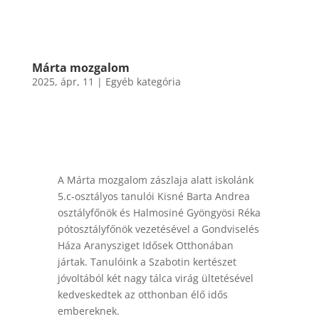
Márta mozgalom
2025, ápr, 11
|
Egyéb kategória
A Márta mozgalom zászlaja alatt iskolánk
5.c-osztályos tanulói Kisné Barta Andrea
osztályfőnök és Halmosiné Gyöngyösi Réka
pótosztályfőnök vezetésével a Gondviselés
Háza Aranysziget Idősek Otthonában
jártak. Tanulóink a Szabotin kertészet
jóvoltából két nagy tálca virág ültetésével
kedveskedtek az otthonban élő idős
embereknek.