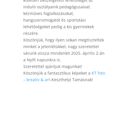
kötetlen
beszélgetési lehetőséget az
induló osztályaink pedagógusaival;
kézműves foglalkozásokat,
hangszersimogatót és sportolási
lehetőségeket pedig a kis gyermekek
részére.
Köszönjük, hogy ilyen sokan megtiszteltek
minket a jelenlétükkel, nagy szeretettel
várunk vissza mindenkit 2025. április 2-án
a Nyílt napunkra is.
Szeretettel ajánljuk magunkat!
Köszönjük a fantasztikus képeket a
KT foto
– kreatív & art
-Keszthelyi Tamásnak!