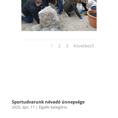
1
2
3
Következő
Sportudvarunk névadó ünnepsége
2025, ápr, 11
|
Egyéb kategória