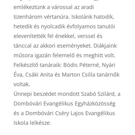
emlékeztünk a várossal az aradi
tizenhárom vértanúra. Iskolánk hatodik,
hetedik és nyolcadik évfolyamos tanulói
elevenítették fel énekkel, verssel és
tánccal az akkori eseményeket. Diákjaink
műsora igazán felemelő és meghitt volt.
Felkészítő tanáraik: Bódis Péterné, Nyári
Éva, Csáki Anita és Marton Csilla tanárnők
voltak.
Ünnepi beszédet mondott Szabó Szilárd, a
Dombóvári Evangélikus Egyházközösség
és a Dombóvári Cséry Lajos Evangélikus
Iskola lelkésze.