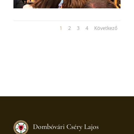
1
2
3
4
Következő
Dombóvári Cséry Lajos