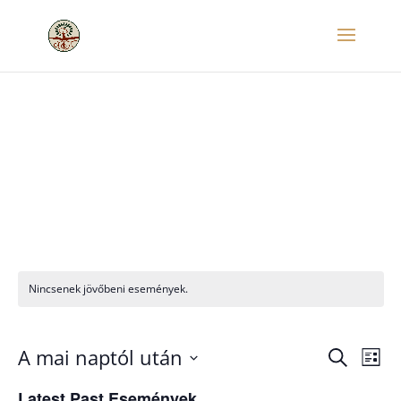
Nincsenek jövőbeni események.
A mai naptól után
Keresett
Es
Esemé
Lista
kifejezés
Dátum
Latest Past Események