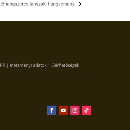
tőhangszeres tanszaki hangverseny
PR
|
Intézményi adatok
|
Elérhetőségek