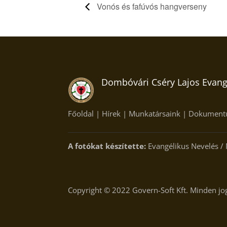
Vonós és fafúvós hangverseny
Dombóvári Cséry Lajos Evangé
Főoldal
|
Hírek
|
Munkatársaink
|
Dokument
A fotókat készítette:
Evangélikus Nevelés /
Copyright © 2022
Govern-Soft Kft.
Minden jog