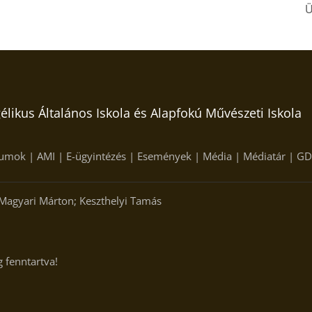
Ü
likus Általános Iskola és Alapfokú Művészeti Iskola
umok
|
AMI
|
E-ügyintézés
|
Események
|
Média
|
Médiatár
|
GD
 Magyari Márton; Keszthelyi Tamás
 fenntartva!