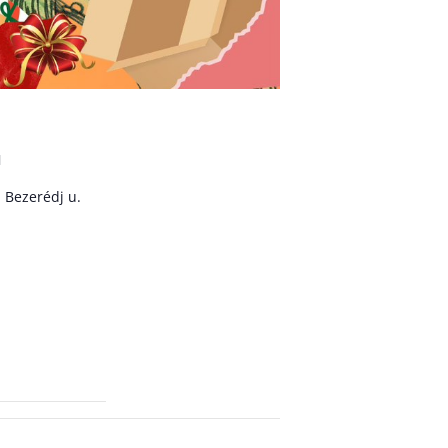
N
, Bezerédj u.