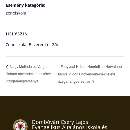
Esemény kategória:
zeneiskola
HELYSZÍN
Zeneiskola, Bezerédj u. 2/b
Fenyvesi-Hilbert Henriett és Horváthné
Nagy Melinda és Varga
Botond növendékeinek félévi
Tadics Viktória növendékeinek félévi
vizsgahangversenye
vizsgahangversenye
Dombóvári Cséry Lajos
Evangélikus Általános Iskola és